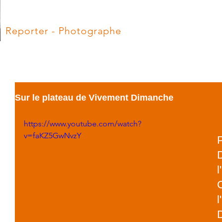
Hugues Vassal
Reporter - Photographe
ACCUEIL
BLOG
Sur le plateau de Vivement Dimanche
https://www.youtube.com/watch?
v=faKZ5GwNvzY
P
D
l
l