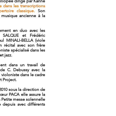
alliopée dirigé par Karine
se dans les transcriptions
rtoire classique
.
Son
a musique ancienne à la
èrement en duo avec les
ois SALQUE et Frédéric
ul MINALI-BELLA (viole
n récital avec son frère
iste spécialisé dans les
t jazz.
ment dans un travail de
s de C. Debussy avec la
violoniste dans le cadre
 Project.
2010 sous la direction de
hœur PACA elle assure la
 Petite messe solennelle
 depuis avec différents