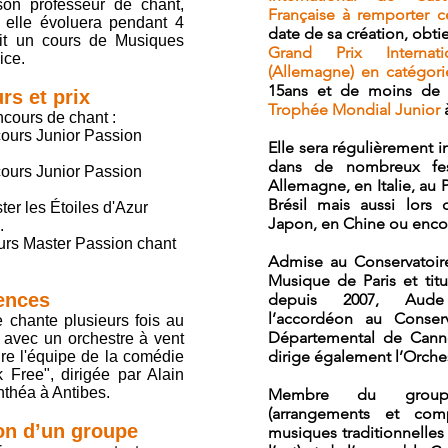
son professeur de chant,
Française à remporter 
 elle évoluera pendant 4
date de sa création, obti
uit un cours de Musiques
Grand Prix Internat
ice.
(Allemagne) en catégor
15ans et de moins de 
rs et prix
Trophée Mondial Junior
à
ncours de chant :
urs Junior Passion
Elle sera régulièrement i
dans de nombreux fes
urs Junior Passion
Allemagne, en Italie, au 
Brésil mais aussi lors 
r les Étoiles d'Azur
Japon, en Chine ou enco
.
rs Master Passion chant
Admise au Conservatoir
Musique de Paris et tit
ences
depuis 2007, Aude
l’accordéon au Conser
chante plusieurs fois au
Départemental de Cann
avec un orchestre à vent
dirige également l’Orche
re l'équipe de la comédie
Free", dirigée par Alain
nthéa à Antibes.
Membre du group
(arrangements et comp
ion d’un groupe
musiques traditionnelles