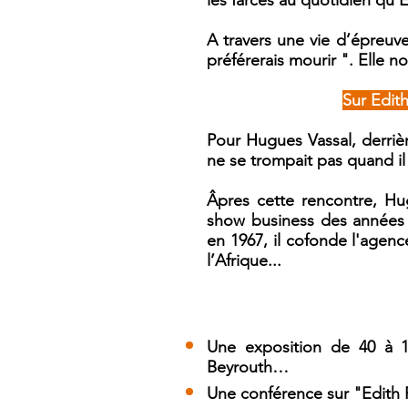
les farces au quotidien qu’É
A travers une vie d’épreuves
préférerais mourir ". Elle 
Sur Edit
Pour Hugues Vassal, derriè
ne se trompait pas quand il
Âpres cette rencontre, Hu
show business des années 1
en 1967, il cofonde l'agence
l’Afrique...
Une exposition
de 40 à 15
Beyrouth…
Une conférence
sur "Edith 