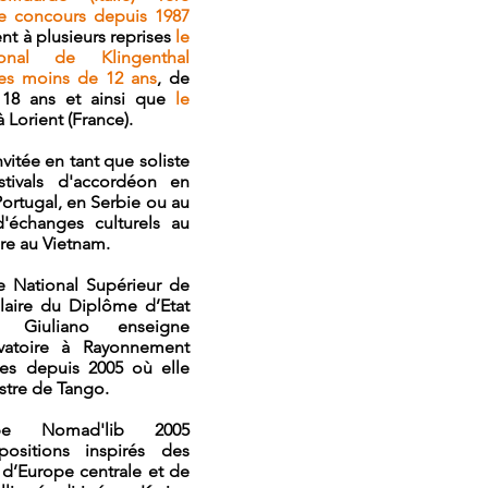
ce concours depuis 1987
ent à plusieurs reprises
le
ional de Klingenthal
ies moins de 12 ans
, de
18 ans et ainsi que
le
 Lorient (France).
nvitée en tant que soliste
tivals d'accordéon en
Portugal, en Serbie ou au
d'échanges culturels au
re au Vietnam.
e National Supérieur de
ulaire du Diplôme d’Etat
 Giuliano enseigne
vatoire à Rayonnement
es depuis 2005 où elle
stre de Tango.
e Nomad'lib 2005
ositions inspirés des
 d’Europe centrale et de