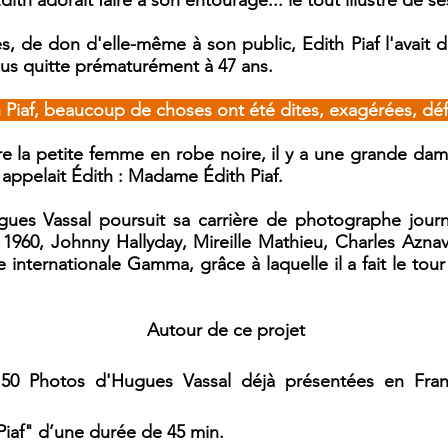
dith adorait faire à son entourage... le tout illustré de s
, de don d'elle-même à son public, Edith Piaf l'avait dit
nous quitte prématurément à 47 ans.
h Piaf, beaucoup de choses ont été dites, exagérées, dé
re la petite femme en robe noire, il y a une grande da
 appelait Édith : Madame Édith Piaf.
gues Vassal poursuit sa carrière de photographe journ
960, Johnny Hallyday, Mireille Mathieu, Charles Aznavo
 internationale Gamma, grâce à laquelle il a fait le tour
Autour de ce projet
0 Photos d'Hugues Vassal déjà présentées en Fran
Piaf" d’une durée de 45 min.