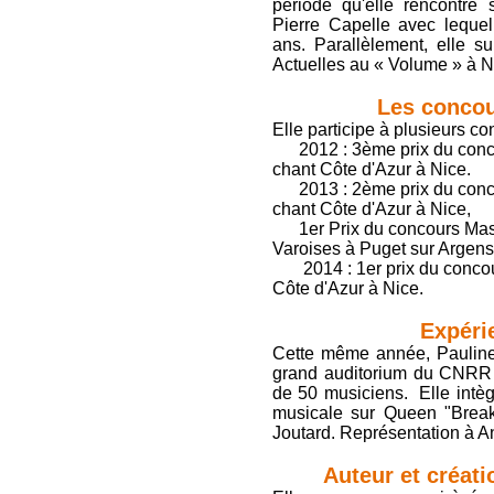
période qu'elle rencontre 
Pierre Capelle avec lequel
ans. Parallèlement, elle s
Actuelles au « Volume » à N
Les concou
Elle participe à plusieurs co
2012 : 3ème prix du conco
chant Côte d'Azur à Nice.
2013 : 2ème prix du conco
chant Côte d'Azur à Nice,
1er Prix du concours Maste
Varoises à Puget sur Argens
2014 : 1er prix du concou
Côte d'Azur à Nice.
Expéri
Cette même année, Pauline 
grand auditorium du CNRR 
de 50 musiciens. Elle intèg
musicale sur Queen "Break 
Joutard. Représentation à A
Auteur et créat