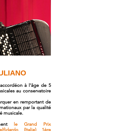
IULIANO
’accordéon à l’âge de 5
usicales au conservatoire
emarquer en remportant de
nationaux par la qualité
té musicale.
mment
le Grand Prix
lfidardo (Italie) 1ère