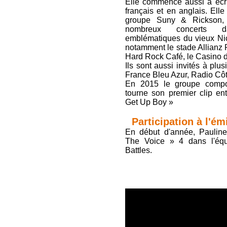
Elle commence aussi à écri
français et en anglais. Ell
groupe Suny & Rickson, 
nombreux concerts d
emblématiques du vieux Nic
notamment le stade Allianz 
Hard Rock Café, le Casino d
Ils sont aussi invités à plu
France Bleu Azur, Radio Côt
En 2015 le groupe compos
tourne son premier clip ent
Get Up Boy »
Participation à l'é
En début d'année, Pauline 
The Voice » 4 dans l'équ
Battles.