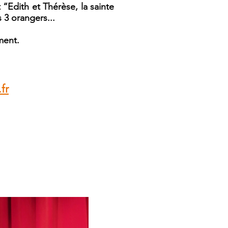
 “Edith et Thérèse, la sainte
 3 orangers...
ment.
fr