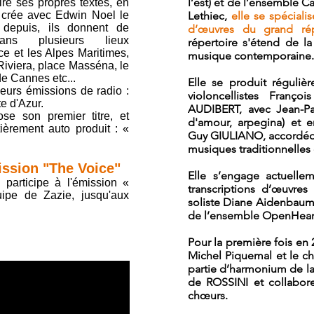
l’est) et de l’ensemble C
re ses propres textes, en
e crée avec Edwin Noel le
Lethiec,
elle se spéciali
depuis, ils donnent de
d’œuvres du grand répe
ans plusieurs lieux
répertoire s'étend de l
e et les Alpes Maritimes,
musique contemporaine.
Riviera, place Masséna, le
e Cannes etc...
Elle se produit réguli
sieurs émissions de radio :
violoncellistes Franç
e d'Azur.
AUDIBERT, avec Jean-Pa
e son premier titre, et
d'amour, arpegina) et e
ièrement auto produit : «
Guy GIULIANO, accordéon
musiques traditionnelles e
mission "The Voice"
Elle s’engage actuelle
participe à l'émission «
transcriptions d’œuvre
ipe de Zazie, jusqu'aux
soliste Diane Aidenbaum 
de l’ensemble OpenHeart
Pour la première fois en 
Michel Piquemal et le c
partie d’harmonium de la
de ROSSINI et collabore
chœurs.