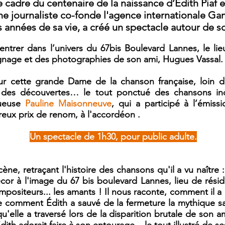
e cadre du centenaire de la naissance d’Édith Piaf e
 journaliste co-fonde l'agence internationale Gamm
s années de sa vie, a créé un spectacle autour de 
 entrer dans l’univers du 67bis Boulevard Lannes, le 
ignage et des photographies de son ami, Hugues Vassal.
ur cette grande Dame de la chanson française, loin d
, des découvertes… le tout ponctué des chansons inou
tueuse
Pauline Maisonneuve
, qui a participé à l’émis
reux prix de renom, à l'accordéon .
Un spectacle de 1h30, pour public adulte.
ne, retraçant l'histoire des chansons qu'il a vu naître 
cor à l'image du 67 bis boulevard Lannes, lieu de résid
compositeurs... les amants ! Il nous raconte, comment il 
e comment Édith a sauvé de la fermeture la mythique sa
'elle a traversé lors de la disparition brutale de son 