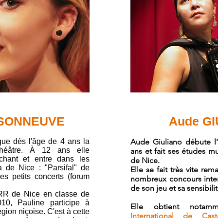
ISONNEUVE
Aude G
ue dès l'âge de 4 ans la
Aude Giuliano débute l
théâtre. À 12 ans elle
ans et fait ses études m
hant et entre dans les
de Nice.
 de Nice : "Parsifal" de
Elle se fait très vite r
es petits concerts (forum
nombreux concours inter
de son jeu et sa sensibili
RR de Nice en classe de
10, Pauline participe à
Elle obtient nota
égion niçoise. C'est à cette
International de Caste