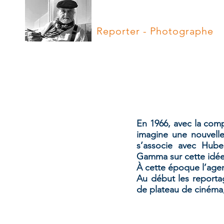
Hugues Vassal
Reporter - Photographe
En 1966, avec la com
imagine une nouvelle
s’associe avec Hub
Gamma sur cette idée
À cette époque l’age
Au début les reporta
Apartheid-Afrique-Du-Sud-N
de plateau de cinéma
Afrique
du
Sud