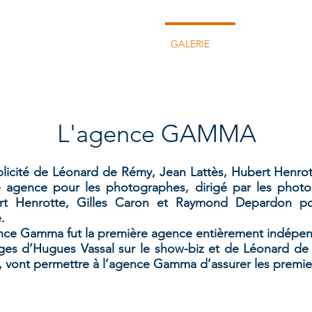
ACCUEIL
BLOG
GALERIE
EXPOS
L'agence GAMMA
plicité de Léonard de Rémy, Jean Lattès, Hubert Henrot
 agence pour les photographes, dirigé par les photog
ert Henrotte, Gilles Caron et Raymond Depardon po
.
nce Gamma fut la première agence entièrement indépe
ges d’Hugues Vassal sur le show-biz et de Léonard d
elson-Mandela-
, vont permettre à l’agence Gamma d’assurer les premie