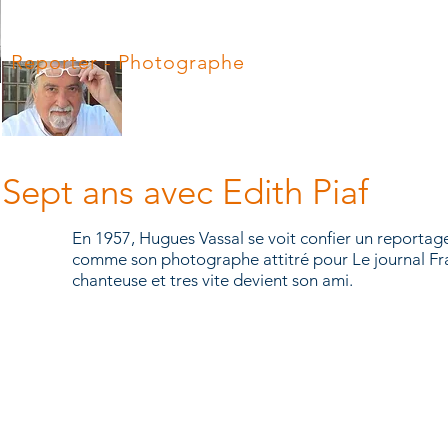
Hugues Vassal
Reporter - Photographe
ACCUEIL
BLOG
Sept ans avec Edith Piaf
En 1957, Hugues Vassal se voit confier un reportage
comme son photographe attitré pour Le journal F
Edith Piaf
chanteuse et tres vite devient son ami.
Piaf,
Edith
(Giovanna
Gassion,
dite)
;
chanteuse
française