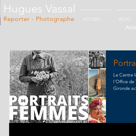
Hugues Vassal
Reporter - Photographe
ACCUEIL
BLOG
Accu
Portr
Le Centre 
l’Office de
Gironde acc