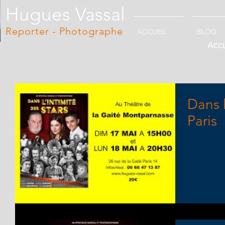
Hugues Vassal
Reporter - Photographe
ACCUEIL
BLOG
Accu
Dans l
Paris