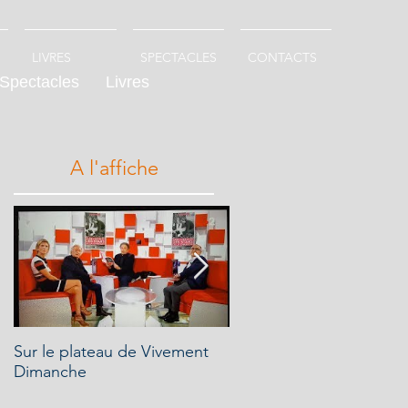
LIVRES
SPECTACLES
CONTACTS
Spectacles
Livres
A l'affiche
Sur le plateau de Vivement
"Oui Hugues je présente
Dimanche
ton livre dans mon émis