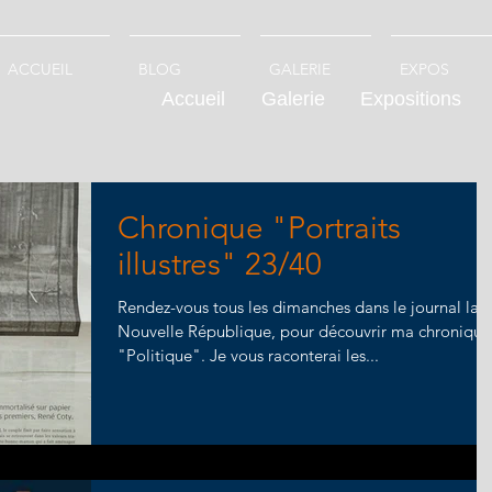
ACCUEIL
BLOG
GALERIE
EXPOS
Accueil
Galerie
Expositions
Chronique "Portraits
illustres" 23/40
Rendez-vous tous les dimanches dans le journal la
Nouvelle République, pour découvrir ma chronique
"Politique". Je vous raconterai les...