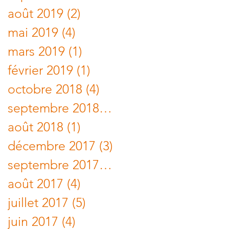
août 2019
(2)
2 posts
mai 2019
(4)
4 posts
mars 2019
(1)
1 post
février 2019
(1)
1 post
octobre 2018
(4)
4 posts
septembre 2018
(2)
2 posts
août 2018
(1)
1 post
décembre 2017
(3)
3 posts
septembre 2017
(1)
1 post
août 2017
(4)
4 posts
juillet 2017
(5)
5 posts
juin 2017
(4)
4 posts