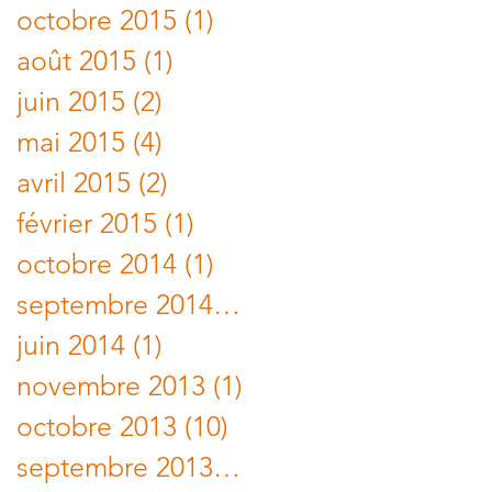
octobre 2015
(1)
1 post
août 2015
(1)
1 post
juin 2015
(2)
2 posts
mai 2015
(4)
4 posts
avril 2015
(2)
2 posts
février 2015
(1)
1 post
octobre 2014
(1)
1 post
septembre 2014
(1)
1 post
juin 2014
(1)
1 post
novembre 2013
(1)
1 post
octobre 2013
(10)
10 posts
septembre 2013
(1)
1 post