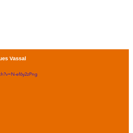
ACCUEIL
BLOG
GALERIE
EXPOS
ues Vassal
ch?v=N-ef6y2zPng