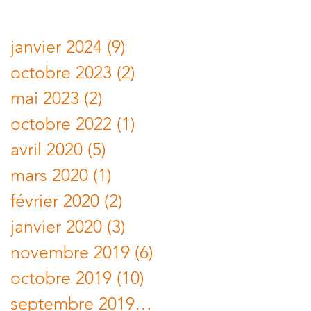
Archives
janvier 2024
(9)
9 posts
octobre 2023
(2)
2 posts
mai 2023
(2)
2 posts
octobre 2022
(1)
1 post
avril 2020
(5)
5 posts
mars 2020
(1)
1 post
février 2020
(2)
2 posts
janvier 2020
(3)
3 posts
novembre 2019
(6)
6 posts
octobre 2019
(10)
10 posts
septembre 2019
(10)
10 posts