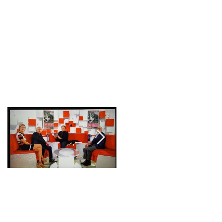
LIVRES
SPECTACLES
CONTACTS
Posts à l'affiche
Sur le plateau de
"Oui Hugues je
Vivement Dimanche
présenterai ton livre
dans mon émission"