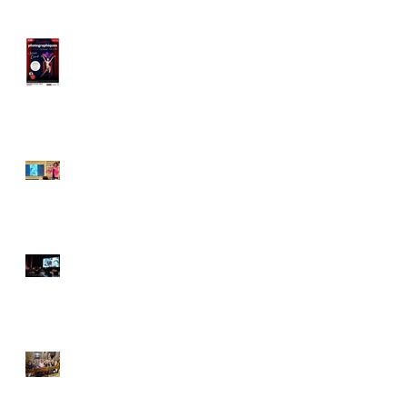
Hommage à
Hugues Vassal à
Veigné
Conférence
Edith Piaf par
Solène Vassal à
Versailles
Table ronde sur
Edith Piaf à
Strasbourg
Messe hommage
à Edith Piaf à