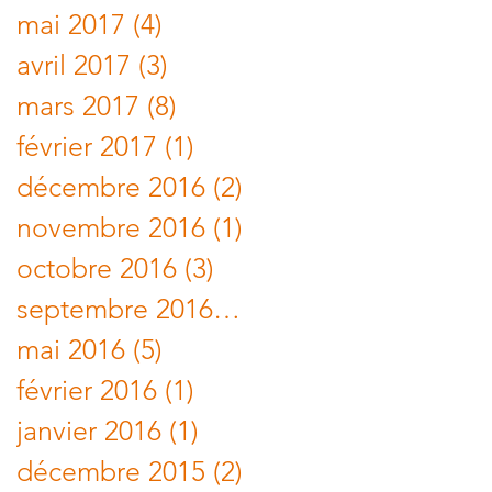
mai 2017
(4)
4 posts
avril 2017
(3)
3 posts
mars 2017
(8)
8 posts
février 2017
(1)
1 post
décembre 2016
(2)
2 posts
novembre 2016
(1)
1 post
octobre 2016
(3)
3 posts
septembre 2016
(1)
1 post
mai 2016
(5)
5 posts
février 2016
(1)
1 post
janvier 2016
(1)
1 post
décembre 2015
(2)
2 posts