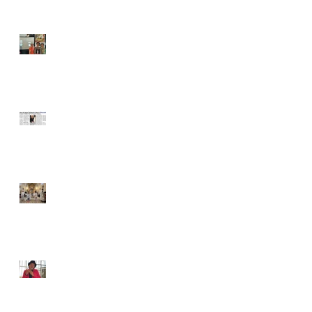
Grasse
Conférence
Edith Piaf à
Bernay par
Solène Vassal
Thérèse Édith et
Hugues Vassal à
Plascassier
Sainte Thérèse à
Plascassier
Conférence
Édith Piaf par
Solène Vassal