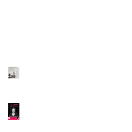
Posts Récents
La NR en parle !
Conférence
hommage à
Hugues Vassal