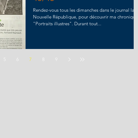
Rendez-vous tous les dimanches dans le journal la
Nouvelle République, pour découvrir ma chronique
"Portraits illustres". Durant tout...
5
6
7
8
9