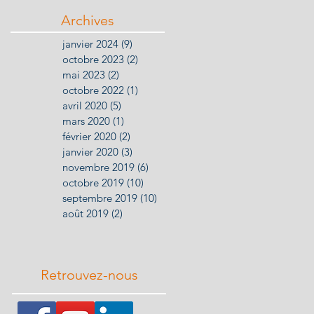
Archives
janvier 2024
(9)
9 posts
h
octobre 2023
(2)
2 posts
ar
mai 2023
(2)
2 posts
octobre 2022
(1)
1 post
avril 2020
(5)
5 posts
mars 2020
(1)
1 post
février 2020
(2)
2 posts
janvier 2020
(3)
3 posts
novembre 2019
(6)
6 posts
octobre 2019
(10)
10 posts
septembre 2019
(10)
10 posts
août 2019
(2)
2 posts
à
Retrouvez-nous