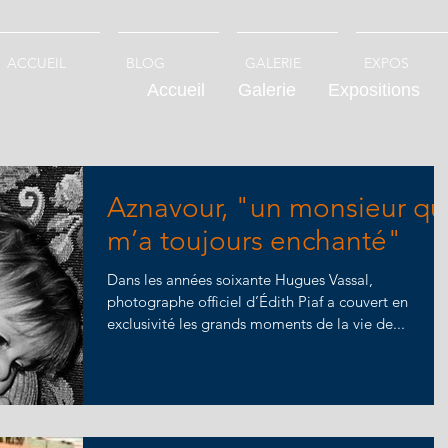
ACCUEIL
BLOG
GALERIE
EXPOS
Accueil
Galerie
Expositions
Aznavour, "un monsieur qu
m’a toujours enchanté"
Dans les années soixante Hugues Vassal,
photographe officiel d’Édith Piaf a couvert en
exclusivité les grands moments de la vie de...