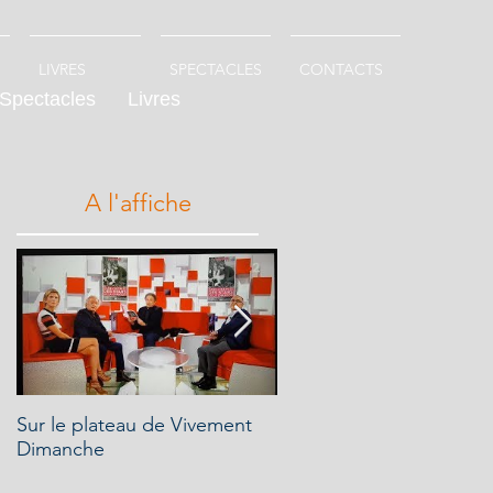
LIVRES
SPECTACLES
CONTACTS
Spectacles
Livres
A l'affiche
i
Sur le plateau de Vivement
"Oui Hugues je présente
Dimanche
ton livre dans mon émis