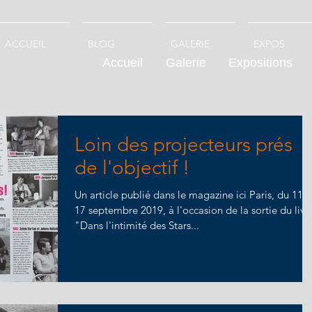
ACCUEIL
BLOG
GALERIE
EXPOS
Accueil
Galerie
Expositions
Loin des projecteurs prés
de l'objectif !
Un article publié dans le magazine ici Paris, du 11 
17 septembre 2019, à l'occasion de la sortie du livr
"Dans l'intimité des Stars...