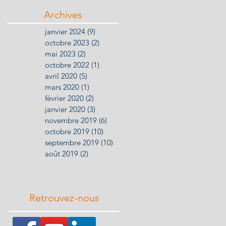
Archives
janvier 2024
(9)
9 posts
octobre 2023
(2)
2 posts
mai 2023
(2)
2 posts
octobre 2022
(1)
1 post
avril 2020
(5)
5 posts
mars 2020
(1)
1 post
février 2020
(2)
2 posts
janvier 2020
(3)
3 posts
novembre 2019
(6)
6 posts
octobre 2019
(10)
10 posts
septembre 2019
(10)
10 posts
août 2019
(2)
2 posts
Retrouvez-nous