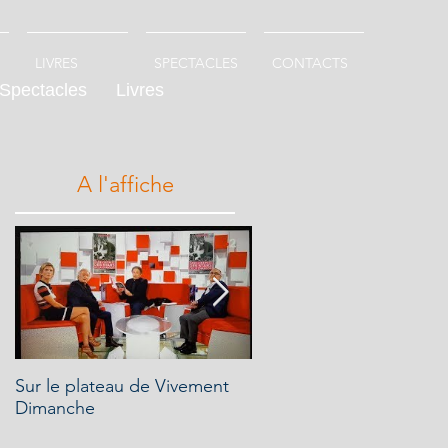
LIVRES
SPECTACLES
CONTACTS
Spectacles
Livres
A l'affiche
au
e
Sur le plateau de Vivement
"Oui Hugues je présente
Dimanche
ton livre dans mon émis