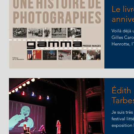
Le li
annive
Voilà déjà 
Gilles Car
Henrotte, 
Édith 
Tarbe
Je suis trè
festival lit
exposition 