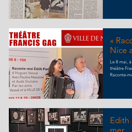
« Raco
Nice 
Le 8 mai, à
théâtre Fra
Raconte-moi 
Edith 
mer