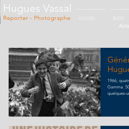
Hugues Vassal
Reporter - Photographe
ACCUEIL
BLOG
Accu
Géné
Hugue
1966, quatr
Gamma. 50 a
quelques-u