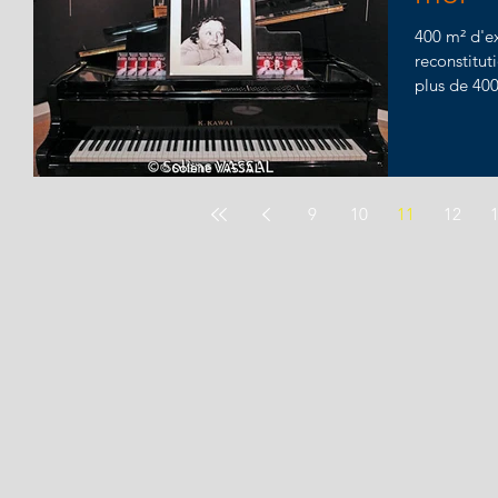
400 m² d'e
reconstitut
plus de 400
9
10
11
12