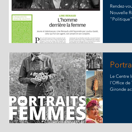
Rendez-vous
Nouvelle R
"Politique"
Portr
Le Centre 
l’Office de
Gironde acc