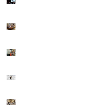
Table ronde sur
Edith Piaf à
Strasbourg
Messe hommage
à Edith Piaf à
Grasse
Conférence
Edith Piaf à
Bernay par
Solène Vassal
Thérèse Édith et
Hugues Vassal à
Plascassier
Sainte Thérèse à