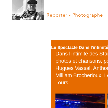
Hugues Vassal
Reporter - Photographe
Le Spectacle Dans l'intimit
Dans l'intimité des Sta
photos et chansons, po
Hugues Vassal, Anthon
Milliam Brocherioux. L
Tours.  