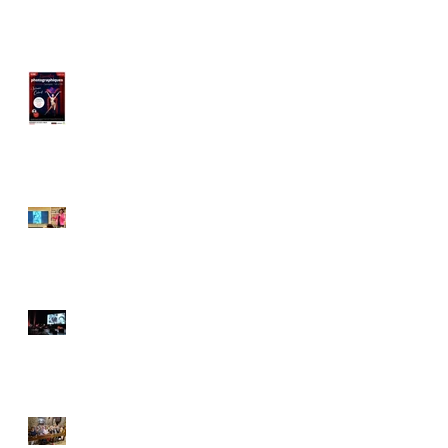
Hugues Vassal
Hommage à
Hugues Vassal à
Veigné
Conférence
Edith Piaf par
Solène Vassal à
Versailles
Table ronde sur
Edith Piaf à
Strasbourg
Messe hommage