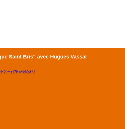
ACCUEIL
BLOG
GALERIE
EXPOS
gue Saint Bris" avec Hugues Vassal
ch?v=zl7hVfkKsfM