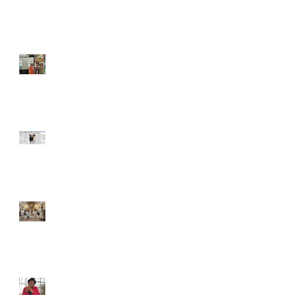
à Edith Piaf à
Grasse
Conférence
Edith Piaf à
Bernay par
Solène Vassal
Thérèse Édith et
Hugues Vassal à
Plascassier
Sainte Thérèse à
Plascassier
Conférence
Édith Piaf par