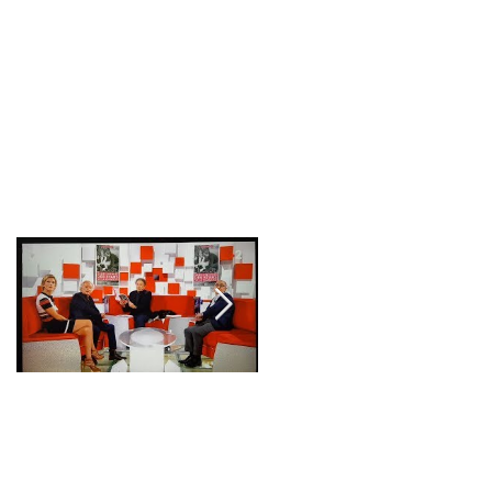
LIVRES
SPECTACLES
CONTACTS
Posts à l'affiche
Sur le plateau de
"Oui Hugues je
Vivement Dimanche
présenterai ton livre
dans mon émission"