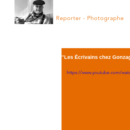
Hugues Vassal
Reporter - Photographe
"Les Écrivains chez Gonza
https://www.youtube.com/wat