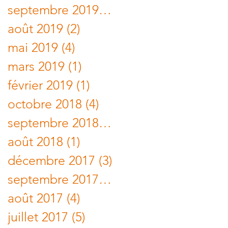
septembre 2019
(10)
10 posts
août 2019
(2)
2 posts
mai 2019
(4)
4 posts
mars 2019
(1)
1 post
février 2019
(1)
1 post
octobre 2018
(4)
4 posts
septembre 2018
(2)
2 posts
août 2018
(1)
1 post
décembre 2017
(3)
3 posts
septembre 2017
(1)
1 post
août 2017
(4)
4 posts
juillet 2017
(5)
5 posts