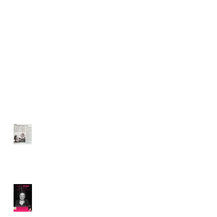
Posts Récents
La NR en parle !
Conférence
hommage à