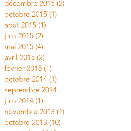
décembre 2015
(2)
2 posts
octobre 2015
(1)
1 post
août 2015
(1)
1 post
juin 2015
(2)
2 posts
mai 2015
(4)
4 posts
avril 2015
(2)
2 posts
février 2015
(1)
1 post
octobre 2014
(1)
1 post
septembre 2014
(1)
1 post
juin 2014
(1)
1 post
novembre 2013
(1)
1 post
octobre 2013
(10)
10 posts