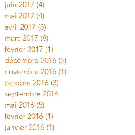
juin 2017
(4)
4 posts
mai 2017
(4)
4 posts
avril 2017
(3)
3 posts
mars 2017
(8)
8 posts
février 2017
(1)
1 post
décembre 2016
(2)
2 posts
novembre 2016
(1)
1 post
octobre 2016
(3)
3 posts
septembre 2016
(1)
1 post
mai 2016
(5)
5 posts
février 2016
(1)
1 post
janvier 2016
(1)
1 post